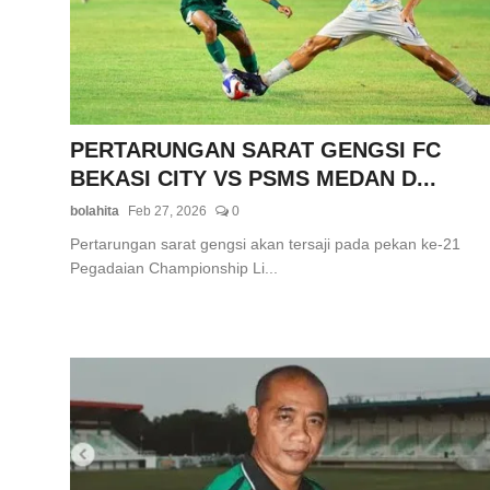
Total Sports
Contact
Pedoman Media Siber
PERTARUNGAN SARAT GENGSI FC
BEKASI CITY VS PSMS MEDAN D...
bolahita
Feb 27, 2026
0
Pertarungan sarat gengsi akan tersaji pada pekan ke-21
Pegadaian Championship Li...