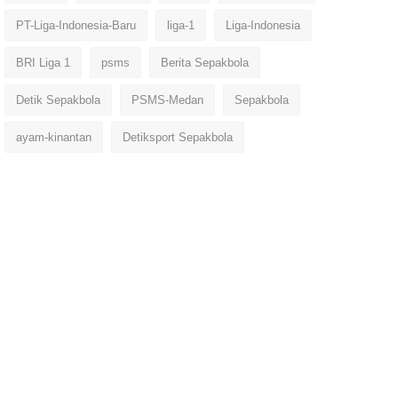
PT-Liga-Indonesia-Baru
liga-1
Liga-Indonesia
BRI Liga 1
psms
Berita Sepakbola
Detik Sepakbola
PSMS-Medan
Sepakbola
ayam-kinantan
Detiksport Sepakbola