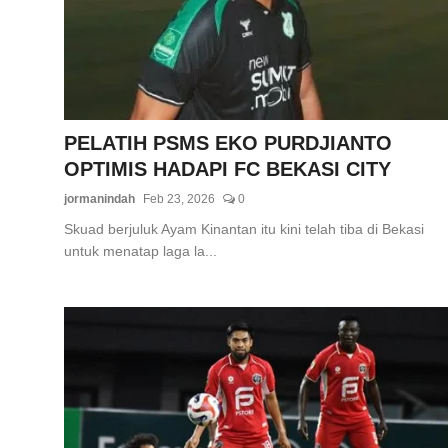
PELATIH PSMS EKO PURDJIANTO
OPTIMIS HADAPI FC BEKASI CITY
jormanindah
Feb 23, 2026
0
Skuad berjuluk Ayam Kinantan itu kini telah tiba di Bekasi
untuk menatap laga la...