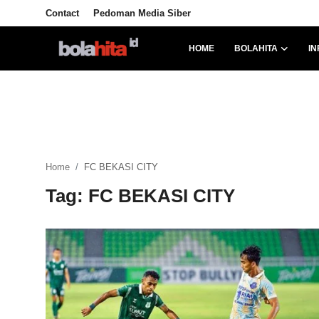
Contact
Pedoman Media Siber
HOME
BOLAHITA
IN
Home
Bolahita
Info Sumut
Home
FC BEKASI CITY
All Sports
Tag: FC BEKASI CITY
Sepak Bola
Sosok
Futsalhita
Sportainment