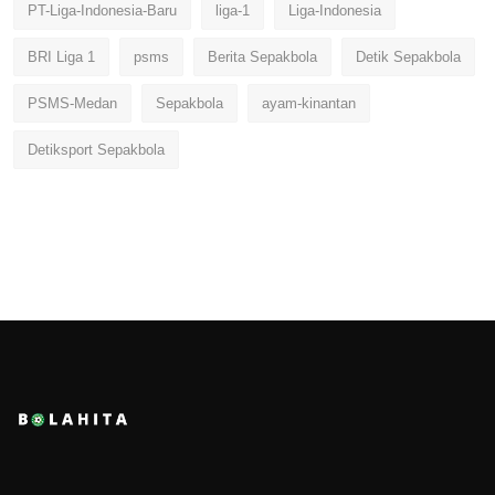
PT-Liga-Indonesia-Baru
liga-1
Liga-Indonesia
BRI Liga 1
psms
Berita Sepakbola
Detik Sepakbola
PSMS-Medan
Sepakbola
ayam-kinantan
Detiksport Sepakbola