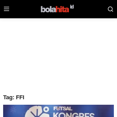
Home
Bolahita
Info Sumut
All Sports
Sepak Bola
Sosok
Tag: FFI
Futsalhita
Sportainment