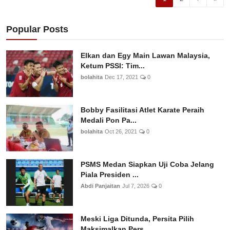
Popular Posts
Elkan dan Egy Main Lawan Malaysia,
Ketum PSSI: Tim...
bolahita
Dec 17, 2021
0
Bobby Fasilitasi Atlet Karate Peraih
Medali Pon Pa...
bolahita
Oct 26, 2021
0
PSMS Medan Siapkan Uji Coba Jelang
Piala Presiden ...
Abdi Panjaitan
Jul 7, 2026
0
Meski Liga Ditunda, Persita Pilih
Maksimalkan Pers...