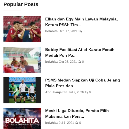
Popular Posts
Elkan dan Egy Main Lawan Malaysia,
Ketum PSSI: Tim...
bolahita
Dec 17, 2021
0
Bobby Fasilitasi Atlet Karate Peraih
Medali Pon Pa...
bolahita
Oct 26, 2021
0
PSMS Medan Siapkan Uji Coba Jelang
Piala Presiden ...
Abdi Panjaitan
Jul 7, 2026
0
Meski Liga Ditunda, Persita Pilih
Maksimalkan Pers...
bolahita
Jul 1, 2021
0