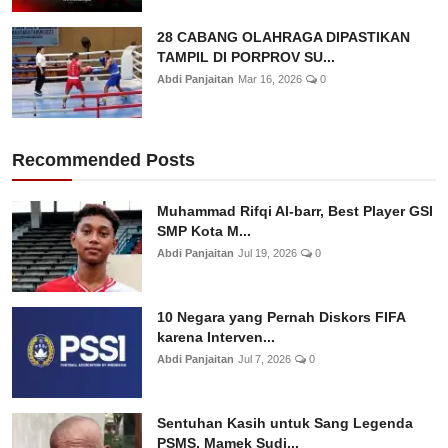
28 CABANG OLAHRAGA DIPASTIKAN
TAMPIL DI PORPROV SU...
Abdi Panjaitan
Mar 16, 2026
0
Recommended Posts
Muhammad Rifqi Al-barr, Best Player GSI
SMP Kota M...
Abdi Panjaitan
Jul 19, 2026
0
10 Negara yang Pernah Diskors FIFA
karena Interven...
Abdi Panjaitan
Jul 7, 2026
0
Sentuhan Kasih untuk Sang Legenda
PSMS, Mamek Sudi...