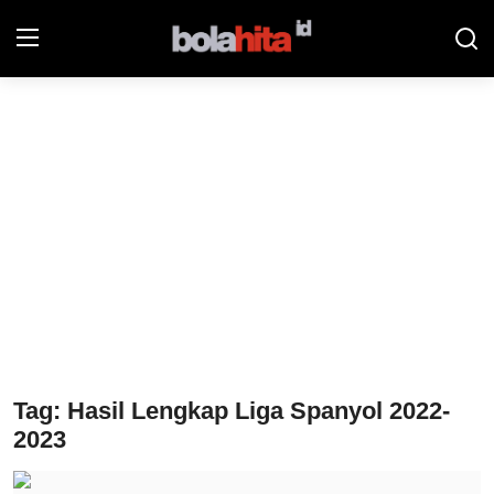
Home
Bolahita
Info Sumut
All Sports
Sepak Bola
Sosok
Tag: Hasil Lengkap Liga Spanyol 2022-
Futsalhita
2023
Sportainment