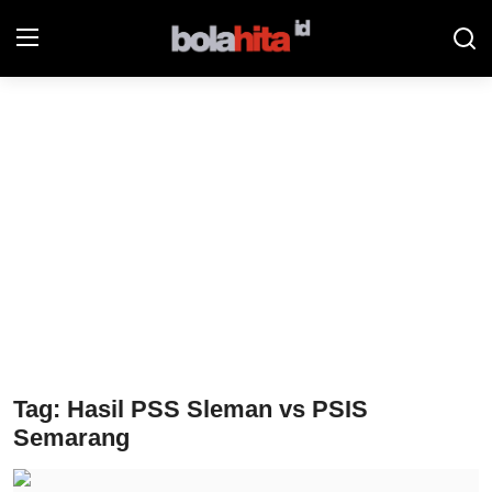
Home
Bolahita
Info Sumut
All Sports
Sepak Bola
Sosok
Tag: Hasil PSS Sleman vs PSIS
Futsalhita
Semarang
Sportainment