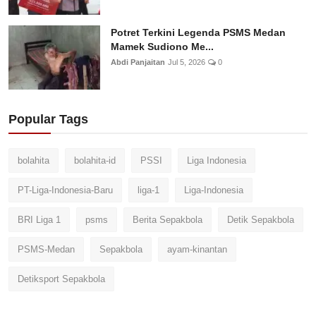
Potret Terkini Legenda PSMS Medan
Mamek Sudiono Me...
Abdi Panjaitan
Jul 5, 2026
0
Popular Tags
bolahita
bolahita-id
PSSI
Liga Indonesia
PT-Liga-Indonesia-Baru
liga-1
Liga-Indonesia
BRI Liga 1
psms
Berita Sepakbola
Detik Sepakbola
PSMS-Medan
Sepakbola
ayam-kinantan
Detiksport Sepakbola