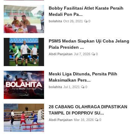
Bobby Fasilitasi Atlet Karate Peraih
Medali Pon Pa...
bolahita
Oct 26, 2021
0
PSMS Medan Siapkan Uji Coba Jelang
Piala Presiden ...
Abdi Panjaitan
Jul 7, 2026
0
Meski Liga Ditunda, Persita Pilih
Maksimalkan Pers...
bolahita
Jul 1, 2021
0
28 CABANG OLAHRAGA DIPASTIKAN
TAMPIL DI PORPROV SU...
Abdi Panjaitan
Mar 16, 2026
0