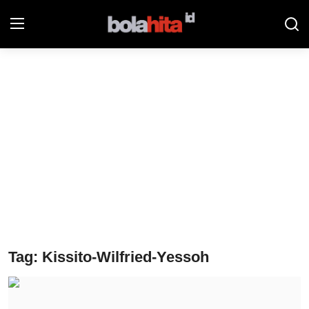
Home
Bolahita
Info Sumut
All Sports
Sepak Bola
Sosok
Tag: Kissito-Wilfried-Yessoh
Futsalhita
Sportainment