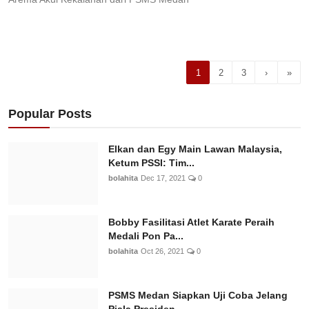
1
2
3
›
»
Popular Posts
Elkan dan Egy Main Lawan Malaysia,
Ketum PSSI: Tim...
bolahita
Dec 17, 2021
0
Bobby Fasilitasi Atlet Karate Peraih
Medali Pon Pa...
bolahita
Oct 26, 2021
0
PSMS Medan Siapkan Uji Coba Jelang