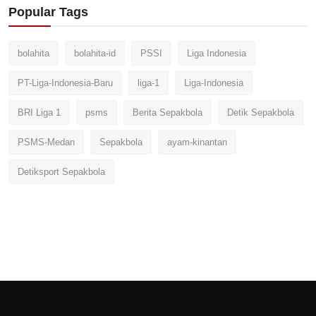
Popular Tags
bolahita
bolahita-id
PSSI
Liga Indonesia
PT-Liga-Indonesia-Baru
liga-1
Liga-Indonesia
BRI Liga 1
psms
Berita Sepakbola
Detik Sepakbola
PSMS-Medan
Sepakbola
ayam-kinantan
Detiksport Sepakbola