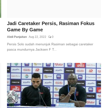
Jadi Caretaker Persis, Rasiman Fokus
Game By Game
Abdi Panjaitan
Aug 22, 2022
0
Persis Solo sudah menunjuk Rasiman sebagai caretaker
pasca mundurnya Jacksen F T...