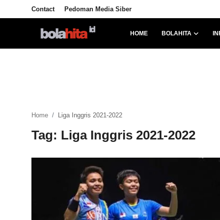
Contact
Pedoman Media Siber
HOME
BOLAHITA
IN
Home
Bolahita
Info Sumut
Home
Liga Inggris 2021-2022
All Sports
Tag: Liga Inggris 2021-2022
Sepak Bola
Sosok
Futsalhita
Sportainment