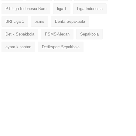
PT-Liga-Indonesia-Baru
liga-1
Liga-Indonesia
BRI Liga 1
psms
Berita Sepakbola
Detik Sepakbola
PSMS-Medan
Sepakbola
ayam-kinantan
Detiksport Sepakbola