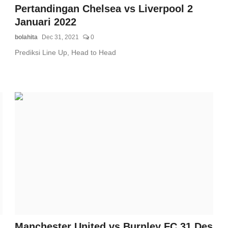
Pertandingan Chelsea vs Liverpool 2
Januari 2022
bolahita
Dec 31, 2021
0
Prediksi Line Up, Head to Head
Manchester United vs Burnley FC 31 Des