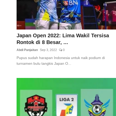
Total Sports
Contact
Pedoman Media Siber
Japan Open 2022: Lima Wakil Tersisa
Rontok di 8 Besar, ...
Abdi Panjaitan
Sep 3, 2022
0
Pupus sudah harapan Indonesia untuk naik podium di
turnamen bulu tangkis Japan O...