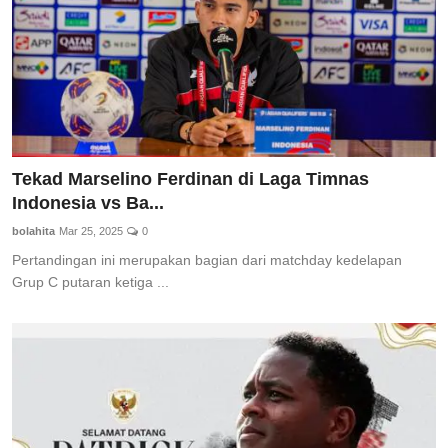
Tekad Marselino Ferdinan di Laga Timnas
Indonesia vs Ba...
bolahita
Mar 25, 2025
0
Pertandingan ini merupakan bagian dari matchday kedelapan
Grup C putaran ketiga ...