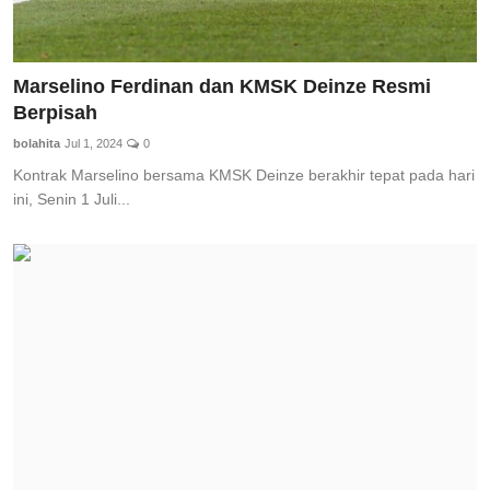
Marselino Ferdinan dan KMSK Deinze Resmi
Berpisah
bolahita
Jul 1, 2024
0
Kontrak Marselino bersama KMSK Deinze berakhir tepat pada hari
ini, Senin 1 Juli...