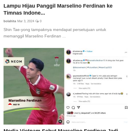
Lampu Hijau Panggil Marselino Ferdinan ke
Timnas Indone...
bolahita
Mar 3, 2024
0
Shin Tae-yong tampaknya mendapat persetujuan untuk
memanggil Marselino Ferdinan ...