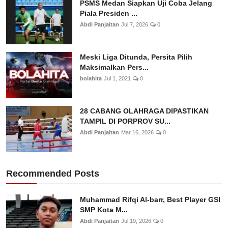
PSMS Medan Siapkan Uji Coba Jelang
Piala Presiden ...
Abdi Panjaitan
Jul 7, 2026
0
Meski Liga Ditunda, Persita Pilih
Maksimalkan Pers...
bolahita
Jul 1, 2021
0
28 CABANG OLAHRAGA DIPASTIKAN
TAMPIL DI PORPROV SU...
Abdi Panjaitan
Mar 16, 2026
0
Recommended Posts
Muhammad Rifqi Al-barr, Best Player GSI
SMP Kota M...
Abdi Panjaitan
Jul 19, 2026
0