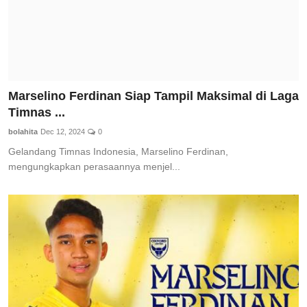
Marselino Ferdinan Siap Tampil Maksimal di Laga
Timnas ...
bolahita
Dec 12, 2024
0
Gelandang Timnas Indonesia, Marselino Ferdinan,
mengungkapkan perasaannya menjel...