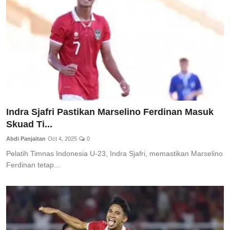
Indra Sjafri Pastikan Marselino Ferdinan Masuk
Skuad Ti...
Abdi Panjaitan
Oct 4, 2025
0
Pelatih Timnas Indonesia U-23, Indra Sjafri, memastikan Marselino
Ferdinan tetap...