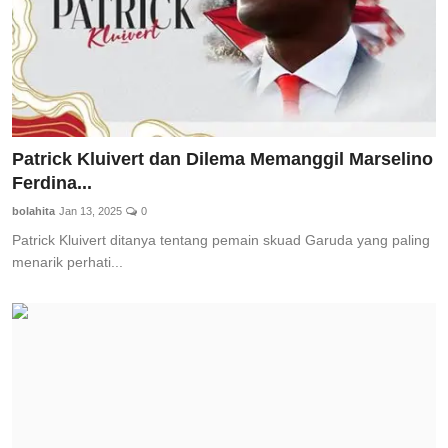
Patrick Kluivert dan Dilema Memanggil Marselino
Ferdina...
bolahita
Jan 13, 2025
0
Patrick Kluivert ditanya tentang pemain skuad Garuda yang paling
menarik perhati...