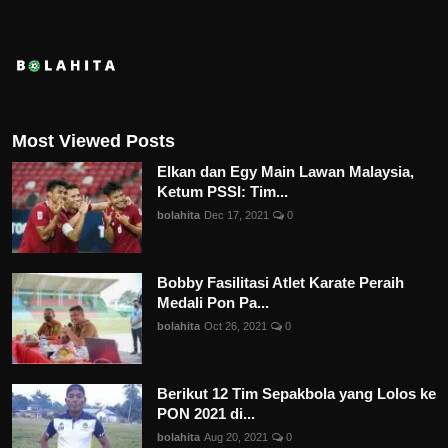
Most Viewed Posts
Elkan dan Egy Main Lawan Malaysia,
Ketum PSSI: Tim...
bolahita
Dec 17, 2021
0
Bobby Fasilitasi Atlet Karate Peraih
Medali Pon Pa...
bolahita
Oct 26, 2021
0
Berikut 12 Tim Sepakbola yang Lolos ke
PON 2021 di...
bolahita
Aug 20, 2021
0