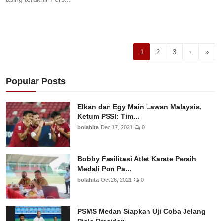
1
2
3
›
»
Popular Posts
Elkan dan Egy Main Lawan Malaysia,
Ketum PSSI: Tim...
bolahita
Dec 17, 2021
0
Bobby Fasilitasi Atlet Karate Peraih
Medali Pon Pa...
bolahita
Oct 26, 2021
0
PSMS Medan Siapkan Uji Coba Jelang