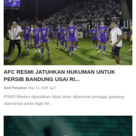
Total Sports
Contact
Pedoman Media Siber
AFC RESMI JATUHKAN HUKUMAN UNTUK
PERSIB BANDUNG USAI RI...
Abdi Panjaitan
May 13, 2026
0
PSMS Medan dipastikan tidak akan diperkuat penjaga gawang
utamanya pada laga ter...