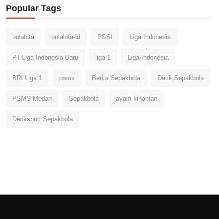
Popular Tags
bolahita
bolahita-id
PSSI
Liga Indonesia
PT-Liga-Indonesia-Baru
liga-1
Liga-Indonesia
BRI Liga 1
psms
Berita Sepakbola
Detik Sepakbola
PSMS-Medan
Sepakbola
ayam-kinantan
Detiksport Sepakbola