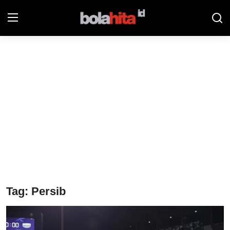
Home
Bolahita
Info Sumut
All Sports
Sepak Bola
Sosok
Tag: Persib
Futsalhita
Sportainment