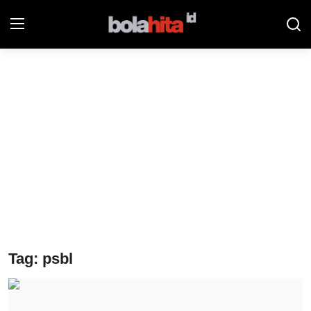
Home
Bolahita
Info Sumut
All Sports
Sepak Bola
Sosok
Tag: psbl
Futsalhita
Sportainment