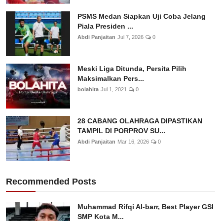
PSMS Medan Siapkan Uji Coba Jelang
Piala Presiden ...
Abdi Panjaitan
Jul 7, 2026
0
Meski Liga Ditunda, Persita Pilih
Maksimalkan Pers...
bolahita
Jul 1, 2021
0
28 CABANG OLAHRAGA DIPASTIKAN
TAMPIL DI PORPROV SU...
Abdi Panjaitan
Mar 16, 2026
0
Recommended Posts
Muhammad Rifqi Al-barr, Best Player GSI
SMP Kota M...