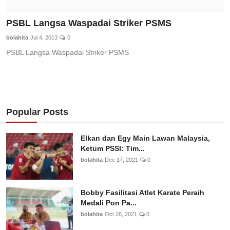
PSBL Langsa Waspadai Striker PSMS
bolahita
Jul 4, 2013
0
PSBL Langsa Waspadai Striker PSMS
Popular Posts
Elkan dan Egy Main Lawan Malaysia,
Ketum PSSI: Tim...
bolahita
Dec 17, 2021
0
Bobby Fasilitasi Atlet Karate Peraih
Medali Pon Pa...
bolahita
Oct 26, 2021
0