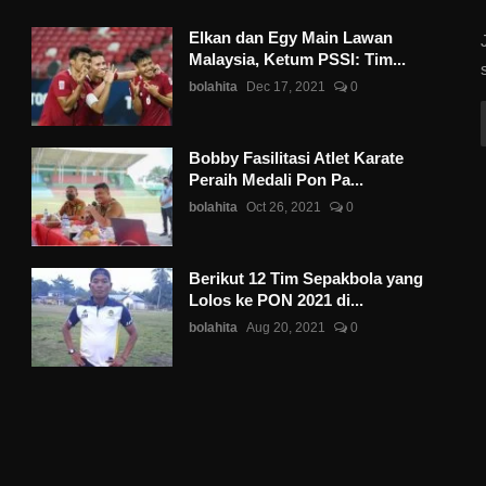
Elkan dan Egy Main Lawan
Malaysia, Ketum PSSI: Tim...
bolahita
Dec 17, 2021
0
Bobby Fasilitasi Atlet Karate
Peraih Medali Pon Pa...
bolahita
Oct 26, 2021
0
Berikut 12 Tim Sepakbola yang
Lolos ke PON 2021 di...
bolahita
Aug 20, 2021
0