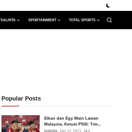
TSALHITA
SPORTAINMENT
TOTAL SPORTS
Popular Posts
Elkan dan Egy Main Lawan
Malaysia, Ketum PSSI: Tim...
bolahita
Dec 17, 2021
0