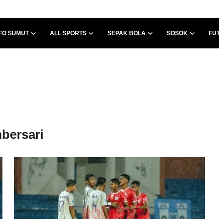
FO SUMUT
ALL SPORTS
SEPAK BOLA
SOSOK
FU
bersari