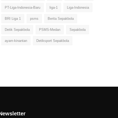
PT-Liga-Indonesia-Baru
liga-1
Liga-Indonesia
BRI Liga 1
psms
Berita Sepakbola
Detik Sepakbola
PSMS-Medan
Sepakbola
ayam-kinantan
Detiksport Sepakbola
Newsletter