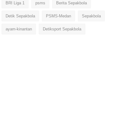
BRI Liga 1
psms
Berita Sepakbola
Detik Sepakbola
PSMS-Medan
Sepakbola
ayam-kinantan
Detiksport Sepakbola