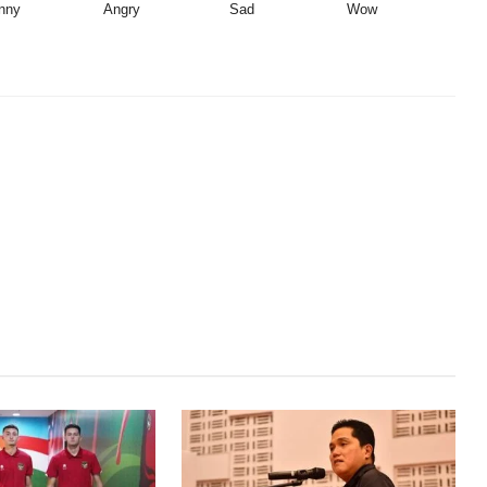
nny
Angry
Sad
Wow