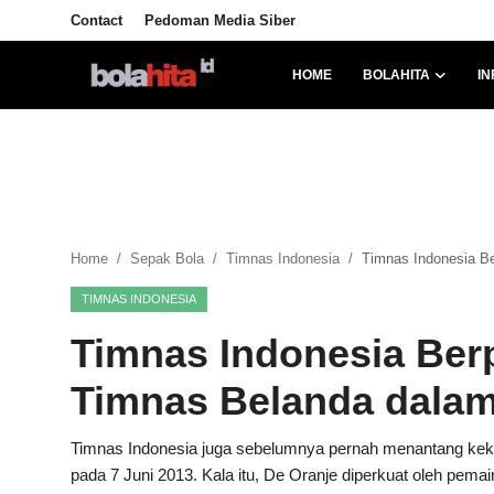
Contact
Pedoman Media Siber
HOME
BOLAHITA
IN
Home
Bolahita
Info Sumut
Home
Sepak Bola
Timnas Indonesia
Timnas Indonesia B
All Sports
TIMNAS INDONESIA
Sepak Bola
Timnas Indonesia Ber
Sosok
Timnas Belanda dalam
Futsalhita
Timnas Indonesia juga sebelumnya pernah menantang kek
pada 7 Juni 2013. Kala itu, De Oranje diperkuat oleh pema
Sportainment