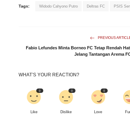
Tags:
Widodo Cahyono Putro
Deltras FC
PSIS Se
PREVIOUS ARTICL
Fabio Lefundes Minta Borneo FC Tetap Rendah Hat
Jelang Tantangan Arema F
WHAT'S YOUR REACTION?
0
0
0
Like
Dislike
Love
Fu