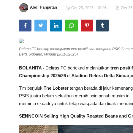
Abdi Panjaitan
Oct 26, 2025 - 10:05
Oct 26
Total Sports
Contact
Pedoman Media Siber
Deltras FC bersiap melanjutkan tren positif saat menjamu PSIS Sema
Delta Sidoarjo, Minggu (26/10/2025).
BOLAHITA -
Deltras FC bertekad melanjutkan
tren positif
Championship 2025/26
di
Stadion Gelora Delta Sidoarj
Tim berjuluk
The Lobster
tengah berada di jalur kemenan
PSIS justru belum sekalipun meraih poin penuh musim ini.
meminta skuadnya untuk tetap waspada dan tidak meman
SENNCOIN Selling High Quality Roasted Beans and G