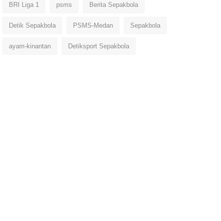
BRI Liga 1
psms
Berita Sepakbola
Detik Sepakbola
PSMS-Medan
Sepakbola
ayam-kinantan
Detiksport Sepakbola