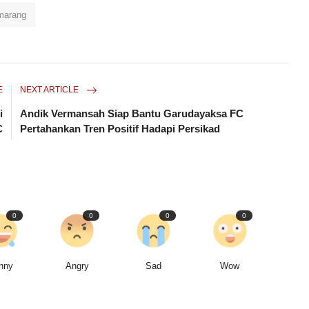
marang
E
NEXT ARTICLE
i
Andik Vermansah Siap Bantu Garudayaksa FC
C
Pertahankan Tren Positif Hadapi Persikad
0
0
0
0
nny
Angry
Sad
Wow