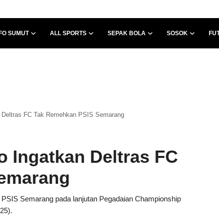
FO SUMUT
ALL SPORTS
SEPAK BOLA
SOSOK
FU
n Deltras FC Tak Remehkan PSIS Semarang
 Ingatkan Deltras FC
Semarang
mu PSIS Semarang pada lanjutan Pegadaian Championship
25).