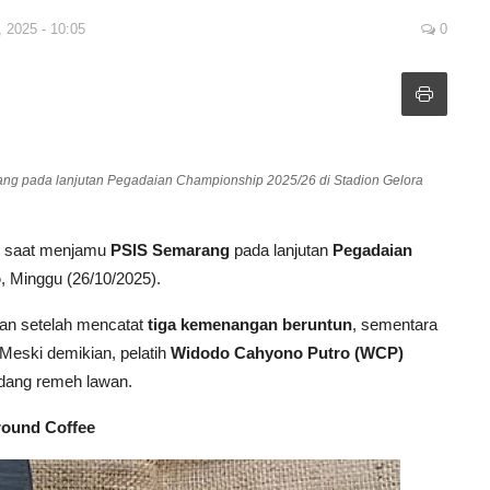
, 2025 - 10:05
0
rang pada lanjutan Pegadaian Championship 2025/26 di Stadion Gelora
saat menjamu
PSIS Semarang
pada lanjutan
Pegadaian
o
, Minggu (26/10/2025).
gan setelah mencatat
tiga kemenangan beruntun
, sementara
 Meski demikian, pelatih
Widodo Cahyono Putro (WCP)
dang remeh lawan.
round Coffee