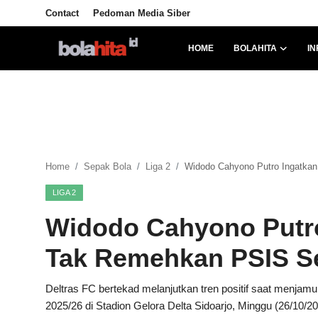
Contact
Pedoman Media Siber
HOME
BOLAHITA
IN
Home
Bolahita
Info Sumut
Home
Sepak Bola
Liga 2
Widodo Cahyono Putro Ingatka
All Sports
LIGA 2
Sepak Bola
Widodo Cahyono Putro
Sosok
Tak Remehkan PSIS 
Futsalhita
Deltras FC bertekad melanjutkan tren positif saat menja
2025/26 di Stadion Gelora Delta Sidoarjo, Minggu (26/10/20
Sportainment