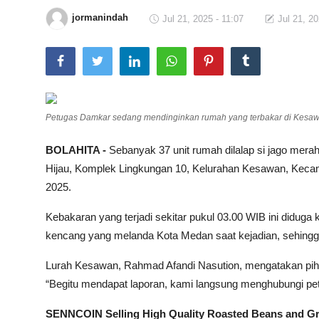
jormanindah
Jul 21, 2025 - 11:07
Jul 21, 20
Total Sports
Contact
Pedoman Media Siber
Petugas Damkar sedang mendinginkan rumah yang terbakar di Kesaw
BOLAHITA -
Sebanyak 37 unit rumah dilalap si jago merah
Hijau, Komplek Lingkungan 10, Kelurahan Kesawan, Kecama
2025.
Kebakaran yang terjadi sekitar pukul 03.00 WIB ini diduga kua
kencang yang melanda Kota Medan saat kejadian, sehingga
Lurah Kesawan, Rahmad Afandi Nasution, mengatakan piha
“Begitu mendapat laporan, kami langsung menghubungi p
SENNCOIN Selling High Quality Roasted Beans and G