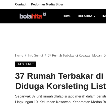
Contact
Pedoman Media Siber
HOME
BOLAHITA
IN
Home
Bolahita
Info Sumut
Home
Info Sumut
37 Rumah Terbakar di Kesawan Medan, Did
All Sports
INFO SUMUT
Sepak Bola
37 Rumah Terbakar d
Sosok
Diduga Korsleting List
Futsalhita
Sebanyak 37 unit rumah dilalap si jago merah dalam peristi
Lingkungan 10, Kelurahan Kesawan, Kecamatan Medan Barat
Sportainment