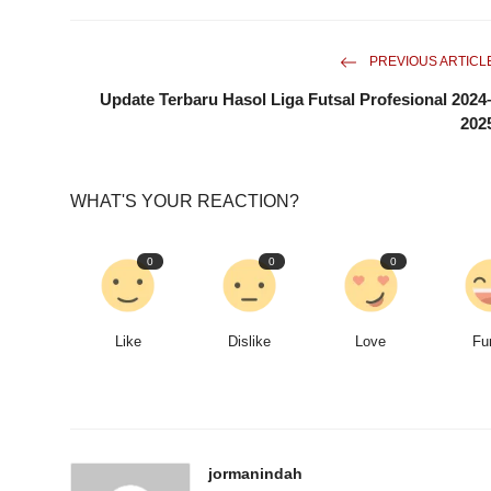
PREVIOUS ARTICL
Update Terbaru Hasol Liga Futsal Profesional 2024
202
WHAT'S YOUR REACTION?
0
0
0
Like
Dislike
Love
Fu
jormanindah