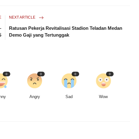
E
NEXT ARTICLE
–
Ratusan Pekerja Revitalisasi Stadion Teladan Medan
5
Demo Gaji yang Tertunggak
0
0
0
0
nny
Angry
Sad
Wow