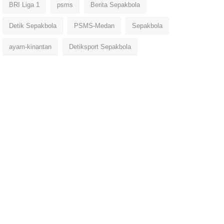
BRI Liga 1
psms
Berita Sepakbola
Detik Sepakbola
PSMS-Medan
Sepakbola
ayam-kinantan
Detiksport Sepakbola