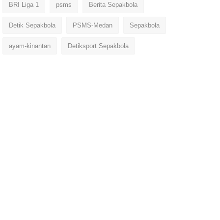
BRI Liga 1
psms
Berita Sepakbola
Detik Sepakbola
PSMS-Medan
Sepakbola
ayam-kinantan
Detiksport Sepakbola