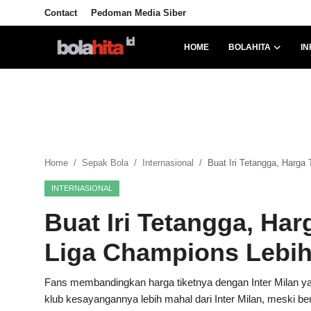
Contact
Pedoman Media Siber
HOME
BOLAHITA
IN
Home
Bolahita
Info Sumut
Home
Sepak Bola
Internasional
Buat Iri Tetangga, Harga 
All Sports
INTERNASIONAL
Sepak Bola
Buat Iri Tetangga, Harg
Sosok
Liga Champions Lebi
Futsalhita
Fans membandingkan harga tiketnya dengan Inter Milan ya
klub kesayangannya lebih mahal dari Inter Milan, meski be
Sportainment