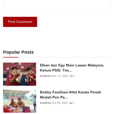
Post Comment
Popular Posts
Elkan dan Egy Main Lawan Malaysia,
Ketum PSSI: Tim...
bolahita
Dec 17, 2021
0
Bobby Fasilitasi Atlet Karate Peraih
Medali Pon Pa...
bolahita
Oct 26, 2021
0