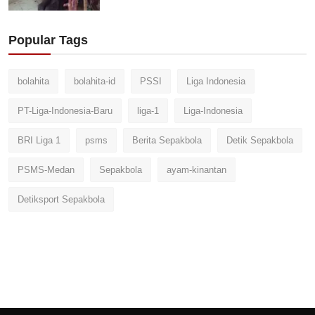
Popular Tags
bolahita
bolahita-id
PSSI
Liga Indonesia
PT-Liga-Indonesia-Baru
liga-1
Liga-Indonesia
BRI Liga 1
psms
Berita Sepakbola
Detik Sepakbola
PSMS-Medan
Sepakbola
ayam-kinantan
Detiksport Sepakbola