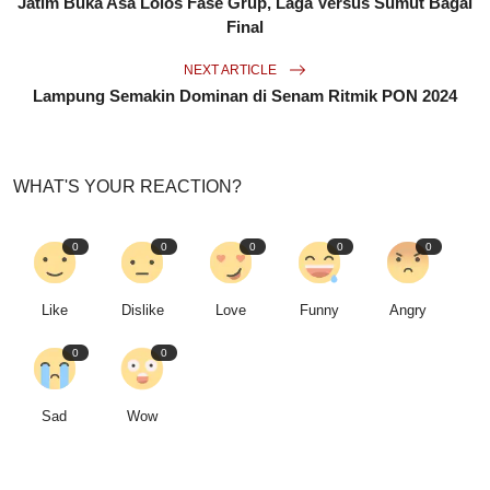
Jatim Buka Asa Lolos Fase Grup, Laga Versus Sumut Bagai
Final
NEXT ARTICLE
Lampung Semakin Dominan di Senam Ritmik PON 2024
WHAT'S YOUR REACTION?
0
0
0
0
0
Like
Dislike
Love
Funny
Angry
0
0
Sad
Wow