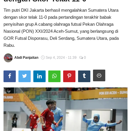
Total Sports
Tim putri DKI Jakarta berhasil mengalahkan Sumatera Utara
dengan skor telak 11-0 pada pertandingan terakhir babak
Contact
penyisihan grup A cabang olahraga futsal Pekan Olahraga
Nasional (PON) XXI/2024 Aceh-Sumut, yang berlangsung di
Pedoman Media Siber
GOR Futsal Disporasu, Deli Serdang, Sumatera Utara, pada
Rabu.
Abdi Panjaitan
Sep 4, 2024 - 11:39
0