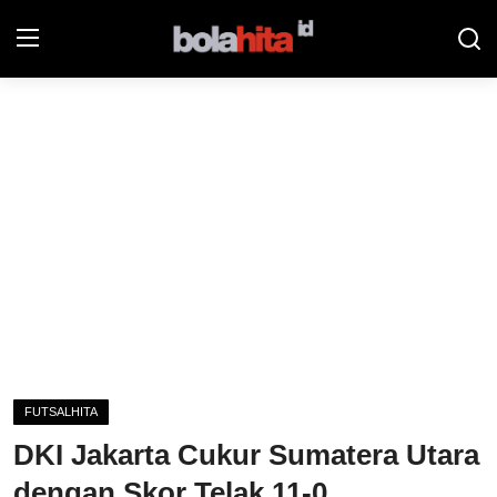
Home
Bolahita
Info Sumut
All Sports
Sepak Bola
Sosok
FUTSALHITA
Futsalhita
DKI Jakarta Cukur Sumatera Utara
Sportainment
dengan Skor Telak 11-0