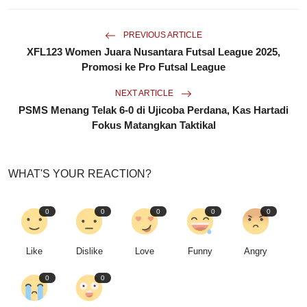
PREVIOUS ARTICLE
XFL123 Women Juara Nusantara Futsal League 2025,
Promosi ke Pro Futsal League
NEXT ARTICLE
PSMS Menang Telak 6-0 di Ujicoba Perdana, Kas Hartadi
Fokus Matangkan Taktikal
WHAT'S YOUR REACTION?
0
0
0
0
0
Like
Dislike
Love
Funny
Angry
0
0