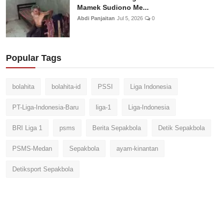
Mamek Sudiono Me...
Abdi Panjaitan
Jul 5, 2026
0
Popular Tags
bolahita
bolahita-id
PSSI
Liga Indonesia
PT-Liga-Indonesia-Baru
liga-1
Liga-Indonesia
BRI Liga 1
psms
Berita Sepakbola
Detik Sepakbola
PSMS-Medan
Sepakbola
ayam-kinantan
Detiksport Sepakbola