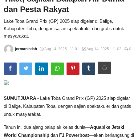
dan Pesta Rakyat
Total Sports
Lake Toba Grand Prix (GP) 2025 siap digelar di Balige,
Contact
Kabupaten Toba, dengan sajian spektakuler dan gratis untuk
masyarakat.
Pedoman Media Siber
jormanindah
Aug 14, 2025 - 11:01
Aug 14, 2025 - 11:02
0
SUMUTJUARA -
Lake Toba Grand Prix (GP) 2025 siap digelar
di Balige, Kabupaten Toba, dengan sajian spektakuler dan gratis
untuk masyarakat.
Tahun ini, dua ajang balap air kelas dunia—
Aquabike Jetski
World Championship
dan
F1 Powerboat
—akan berlangsung di