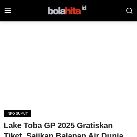
Home
Bolahita
Info Sumut
All Sports
Sepak Bola
Sosok
INFO SUMUT
Futsalhita
Lake Toba GP 2025 Gratiskan
Sportainment
Tiket, Sajikan Balapan Air Dunia