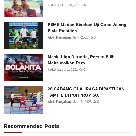
bolahita
Oct 26, 2021
0
PSMS Medan Siapkan Uji Coba Jelang
Piala Presiden ...
Abdi Panjaitan
Jul 7, 2026
0
Meski Liga Ditunda, Persita Pilih
Maksimalkan Pers...
bolahita
Jul 1, 2021
0
28 CABANG OLAHRAGA DIPASTIKAN
TAMPIL DI PORPROV SU...
Abdi Panjaitan
Mar 16, 2026
0
Recommended Posts