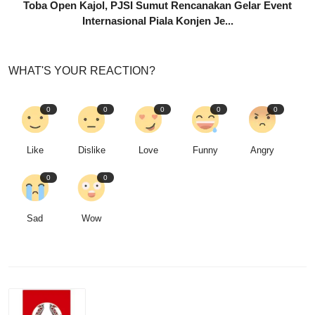
Toba Open Kajol, PJSI Sumut Rencanakan Gelar Event
Internasional Piala Konjen Je...
WHAT'S YOUR REACTION?
0
0
0
0
0
Like
Dislike
Love
Funny
Angry
0
0
Sad
Wow