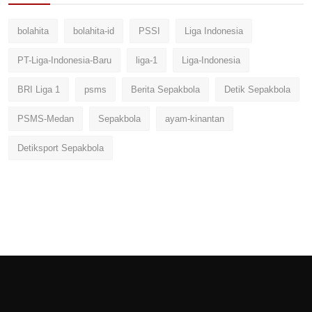
bolahita
bolahita-id
PSSI
Liga Indonesia
PT-Liga-Indonesia-Baru
liga-1
Liga-Indonesia
BRI Liga 1
psms
Berita Sepakbola
Detik Sepakbola
PSMS-Medan
Sepakbola
ayam-kinantan
Detiksport Sepakbola