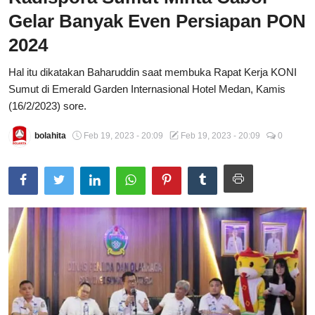
Gelar Banyak Even Persiapan PON
Total Sports
2024
Contact
Hal itu dikatakan Baharuddin saat membuka Rapat Kerja KONI
Pedoman Media Siber
Sumut di Emerald Garden Internasional Hotel Medan, Kamis
(16/2/2023) sore.
bolahita
Feb 19, 2023 - 20:09
Feb 19, 2023 - 20:09
0