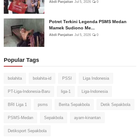
Abdi Panjaitan
Jul 5, 2026
0
Potret Terkini Legenda PSMS Medan
Mamek Sudiono Me...
Abdi Panjaitan
Jul 5, 2026
0
Popular Tags
bolahita
bolahita-id
PSSI
Liga Indonesia
PT-Liga-Indonesia-Baru
liga-1
Liga-Indonesia
BRI Liga 1
psms
Berita Sepakbola
Detik Sepakbola
PSMS-Medan
Sepakbola
ayam-kinantan
Detiksport Sepakbola