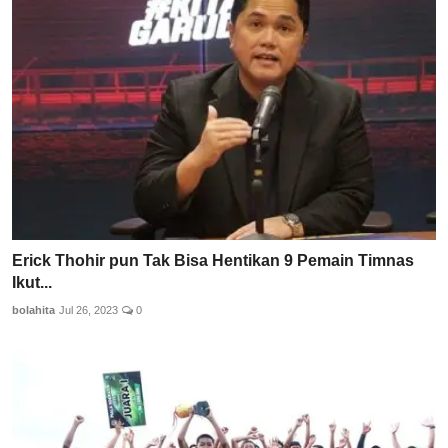
Erick Thohir pun Tak Bisa Hentikan 9 Pemain Timnas
Ikut...
bolahita
Jul 26, 2023
0