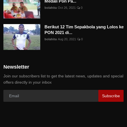
Medali Pon Pa...
bolahita
Oct 26, 2021
0
Berikut 12 Tim Sepakbola yang Lolos ke
PON 2021 di...
bolahita
Aug 20, 2021
0
Newsletter
Join our subscribers list to get the latest news, updates and special
offers directly in your inbox
Subscribe