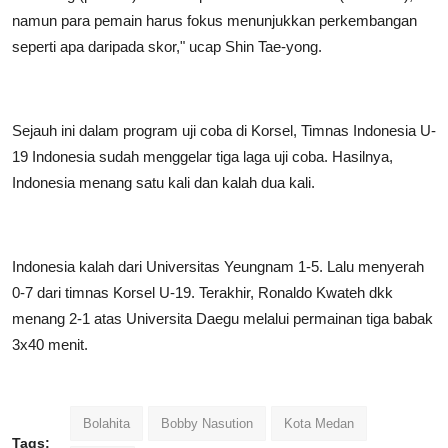
namun para pemain harus fokus menunjukkan perkembangan
seperti apa daripada skor," ucap Shin Tae-yong.
Sejauh ini dalam program uji coba di Korsel, Timnas Indonesia U-
19 Indonesia sudah menggelar tiga laga uji coba. Hasilnya,
Indonesia menang satu kali dan kalah dua kali.
Indonesia kalah dari Universitas Yeungnam 1-5. Lalu menyerah
0-7 dari timnas Korsel U-19. Terakhir, Ronaldo Kwateh dkk
menang 2-1 atas Universita Daegu melalui permainan tiga babak
3x40 menit.
Bolahita
Bobby Nasution
Kota Medan
Tags: