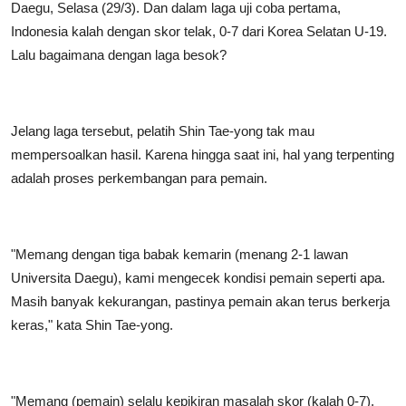
Daegu, Selasa (29/3). Dan dalam laga uji coba pertama,
Indonesia kalah dengan skor telak, 0-7 dari Korea Selatan U-19.
Lalu bagaimana dengan laga besok?
Jelang laga tersebut, pelatih Shin Tae-yong tak mau
mempersoalkan hasil. Karena hingga saat ini, hal yang terpenting
adalah proses perkembangan para pemain.
"Memang dengan tiga babak kemarin (menang 2-1 lawan
Universita Daegu), kami mengecek kondisi pemain seperti apa.
Masih banyak kekurangan, pastinya pemain akan terus berkerja
keras," kata Shin Tae-yong.
"Memang (pemain) selalu kepikiran masalah skor (kalah 0-7),