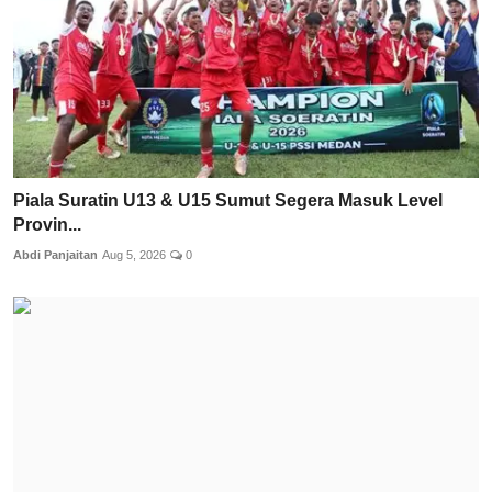
Piala Suratin U13 & U15 Sumut Segera Masuk Level
Provin...
Abdi Panjaitan
Aug 5, 2026
0