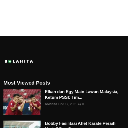
Most Viewed Posts
Elkan dan Egy Main Lawan Malaysia,
Ketum PSSI: Tim...
bolahita
Dec 17, 2021
0
Bobby Fasilitasi Atlet Karate Peraih