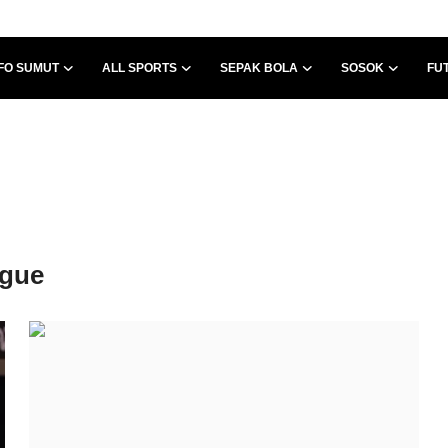
FO SUMUT
ALL SPORTS
SEPAK BOLA
SOSOK
FU
ague