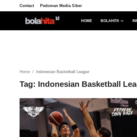
Contact
Pedoman Media Siber
HOME
BOLAHITA
IN
Home
Bolahita
Info Sumut
Home
Indonesian Basketball League
All Sports
Tag: Indonesian Basketball Le
Sepak Bola
Sosok
Futsalhita
Sportainment