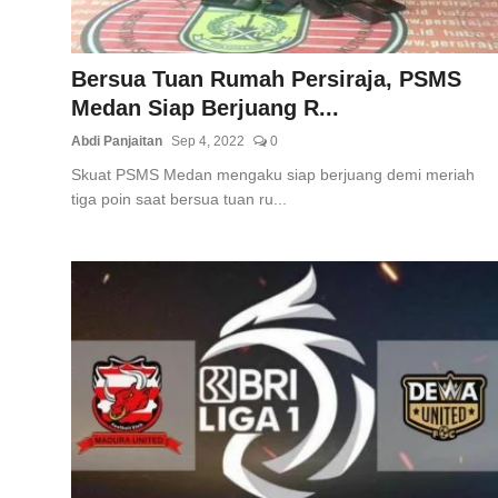
Bersua Tuan Rumah Persiraja, PSMS
Medan Siap Berjuang R...
Abdi Panjaitan
Sep 4, 2022
0
Skuat PSMS Medan mengaku siap berjuang demi meriah
tiga poin saat bersua tuan ru...