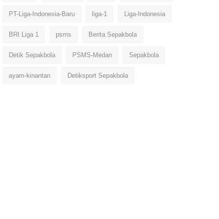
PT-Liga-Indonesia-Baru
liga-1
Liga-Indonesia
BRI Liga 1
psms
Berita Sepakbola
Detik Sepakbola
PSMS-Medan
Sepakbola
ayam-kinantan
Detiksport Sepakbola