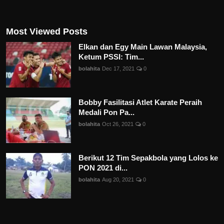
Most Viewed Posts
Elkan dan Egy Main Lawan Malaysia,
Ketum PSSI: Tim...
bolahita
Dec 17, 2021
0
Bobby Fasilitasi Atlet Karate Peraih
Medali Pon Pa...
bolahita
Oct 26, 2021
0
Berikut 12 Tim Sepakbola yang Lolos ke
PON 2021 di...
bolahita
Aug 20, 2021
0