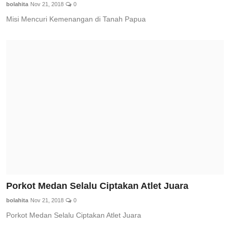
bolahita
Nov 21, 2018
0
Misi Mencuri Kemenangan di Tanah Papua
Porkot Medan Selalu Ciptakan Atlet Juara
bolahita
Nov 21, 2018
0
Porkot Medan Selalu Ciptakan Atlet Juara