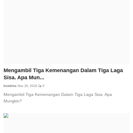
Total Sports
Contact
Pedoman Media Siber
Mengambil Tiga Kemenangan Dalam Tiga Laga
Sisa. Apa Mun...
bolahita
Nov 26, 2018
0
Mengambil Tiga Kemenangan Dalam Tiga Laga Sisa. Apa
Mungkin?