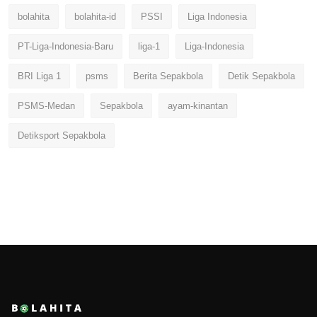
bolahita
bolahita-id
PSSI
Liga Indonesia
PT-Liga-Indonesia-Baru
liga-1
Liga-Indonesia
BRI Liga 1
psms
Berita Sepakbola
Detik Sepakbola
PSMS-Medan
Sepakbola
ayam-kinantan
Detiksport Sepakbola