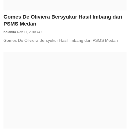
Gomes De Oliviera Bersyukur Hasil Imbang dari
PSMS Medan
bolahita
Nov 17, 2018
0
Gomes De Oliviera Bersyukur Hasil Imbang dari PSMS Medan