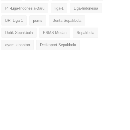
PT-Liga-Indonesia-Baru
liga-1
Liga-Indonesia
BRI Liga 1
psms
Berita Sepakbola
Detik Sepakbola
PSMS-Medan
Sepakbola
ayam-kinantan
Detiksport Sepakbola