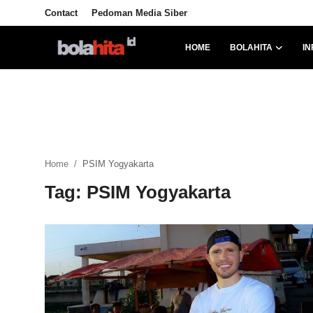
Contact
Pedoman Media Siber
HOME
BOLAHITA
IN
Home
Bolahita
Info Sumut
Home
PSIM Yogyakarta
All Sports
Tag: PSIM Yogyakarta
Sepak Bola
Sosok
Futsalhita
Sportainment