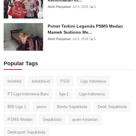
Kehormatan Ki...
Abdi Panjaitan
Jul 5, 2026
0
Potret Terkini Legenda PSMS Medan
Mamek Sudiono Me...
Abdi Panjaitan
Jul 5, 2026
0
Popular Tags
bolahita
bolahita-id
PSSI
Liga Indonesia
PT-Liga-Indonesia-Baru
liga-1
Liga-Indonesia
BRI Liga 1
psms
Berita Sepakbola
Detik Sepakbola
PSMS-Medan
Sepakbola
ayam-kinantan
Detiksport Sepakbola