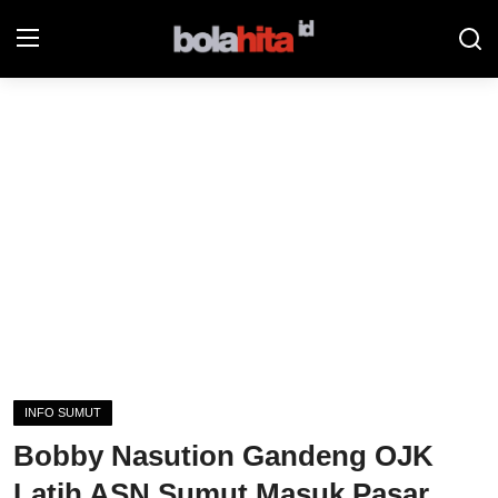
Home
Bolahita
Info Sumut
All Sports
Sepak Bola
Sosok
INFO SUMUT
Futsalhita
Bobby Nasution Gandeng OJK
Sportainment
Latih ASN Sumut Masuk Pasar