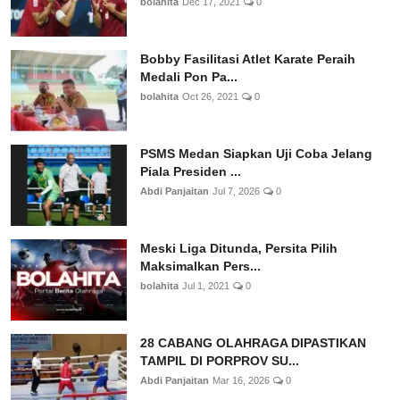
bolahita
Dec 17, 2021
0
Bobby Fasilitasi Atlet Karate Peraih
Medali Pon Pa...
bolahita
Oct 26, 2021
0
PSMS Medan Siapkan Uji Coba Jelang
Piala Presiden ...
Abdi Panjaitan
Jul 7, 2026
0
Meski Liga Ditunda, Persita Pilih
Maksimalkan Pers...
bolahita
Jul 1, 2021
0
28 CABANG OLAHRAGA DIPASTIKAN
TAMPIL DI PORPROV SU...
Abdi Panjaitan
Mar 16, 2026
0