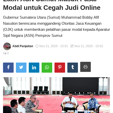
Modal untuk Cegah Judi Online
Total Sports
Gubernur Sumatera Utara (Sumut) Muhammad Bobby Afif
Contact
Nasution berencana menggandeng Otoritas Jasa Keuangan
(OJK) untuk memberikan pelatihan pasar modal kepada Aparatur
Pedoman Media Siber
Sipil Negara (ASN) Pemprov Sumut
Abdi Panjaitan
Nov 21, 2025 - 15:01
Nov 21, 2025 - 15:02
0