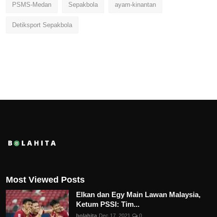
PSMS-Medan
Sepakbola
ayam-kinantan
Detiksport Sepakbola
Most Viewed Posts
Elkan dan Egy Main Lawan Malaysia,
Ketum PSSI: Tim...
bolahita
Dec 17, 2021
0