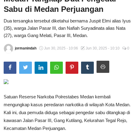
Sabu di Medan Perjuangan
Total Sports
Dua tersangka tersebut diketahui bernama Juspit Elmi alias Iyus
Contact
(35), warga Jalan Pasar III, dan Nafiah Suryadinata alias Nata
(27), warga Gang Melati, Pasar III, Medan.
Pedoman Media Siber
jormanindah
Jun 30, 2025 - 10:06
Jun 30, 2025 - 10:10
0
Satuan Reserse Narkoba Polrestabes Medan kembali
mengungkap kasus peredaran narkotika di wilayah Kota Medan.
Kali ini, dua pemuda diduga sebagai pengedar sabu ditangkap di
kawasan Jalan Pasar III, Gang Kutilang, Kelurahan Tegal Rejo,
Kecamatan Medan Perjuangan.