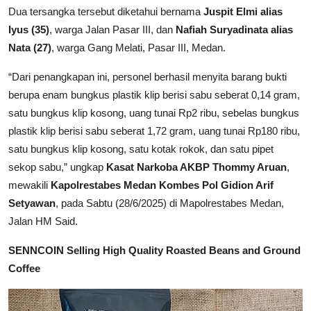
Dua tersangka tersebut diketahui bernama
Juspit Elmi alias
Iyus (35)
, warga Jalan Pasar III, dan
Nafiah Suryadinata alias
Nata (27)
, warga Gang Melati, Pasar III, Medan.
“Dari penangkapan ini, personel berhasil menyita barang bukti
berupa enam bungkus plastik klip berisi sabu seberat 0,14 gram,
satu bungkus klip kosong, uang tunai Rp2 ribu, sebelas bungkus
plastik klip berisi sabu seberat 1,72 gram, uang tunai Rp180 ribu,
satu bungkus klip kosong, satu kotak rokok, dan satu pipet
sekop sabu,” ungkap
Kasat Narkoba AKBP Thommy Aruan
,
mewakili
Kapolrestabes Medan Kombes Pol Gidion Arif
Setyawan
, pada Sabtu (28/6/2025) di Mapolrestabes Medan,
Jalan HM Said.
SENNCOIN Selling High Quality Roasted Beans and Ground
Coffee