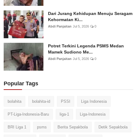
Dari Jurang Kehidupan Menuju Seragam
Kehormatan Ki...
Abdi Panjaitan
Jul 5, 2026
0
Potret Terkini Legenda PSMS Medan
Mamek Sudiono Me...
Abdi Panjaitan
Jul 5, 2026
0
Popular Tags
bolahita
bolahita-id
PSSI
Liga Indonesia
PT-Liga-Indonesia-Baru
liga-1
Liga-Indonesia
BRI Liga 1
psms
Berita Sepakbola
Detik Sepakbola