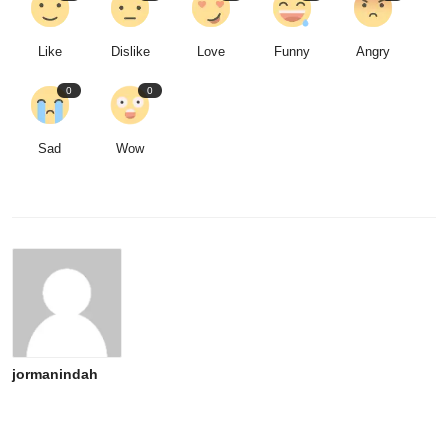
Like
Dislike
Love
Funny
Angry
0
0
Sad
Wow
jormanindah