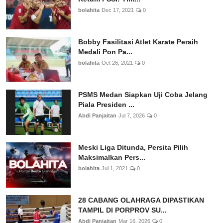
bolahita
Dec 17, 2021
0
Bobby Fasilitasi Atlet Karate Peraih
Medali Pon Pa...
bolahita
Oct 26, 2021
0
PSMS Medan Siapkan Uji Coba Jelang
Piala Presiden ...
Abdi Panjaitan
Jul 7, 2026
0
Meski Liga Ditunda, Persita Pilih
Maksimalkan Pers...
bolahita
Jul 1, 2021
0
28 CABANG OLAHRAGA DIPASTIKAN
TAMPIL DI PORPROV SU...
Abdi Panjaitan
Mar 16, 2026
0