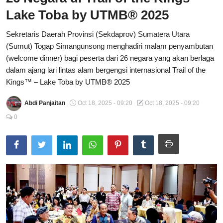
Lake Toba by UTMB® 2025
Total Sports
Sekretaris Daerah Provinsi (Sekdaprov) Sumatera Utara
Contact
(Sumut) Togap Simangunsong menghadiri malam penyambutan
(welcome dinner) bagi peserta dari 26 negara yang akan berlaga
Pedoman Media Siber
dalam ajang lari lintas alam bergengsi internasional Trail of the
Kings™ – Lake Toba by UTMB® 2025
Abdi Panjaitan
Oct 18, 2025 - 09:20
Oct 18, 2025 - 09:20
0