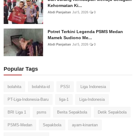
Kehormatan Ki...
Abdi Panjaitan
Jul 5, 2026
0
Potret Terkini Legenda PSMS Medan
Mamek Sudiono Me...
Abdi Panjaitan
Jul 5, 2026
0
Popular Tags
bolahita
bolahita-id
PSSI
Liga Indonesia
PT-Liga-Indonesia-Baru
liga-1
Liga-Indonesia
BRI Liga 1
psms
Berita Sepakbola
Detik Sepakbola
PSMS-Medan
Sepakbola
ayam-kinantan