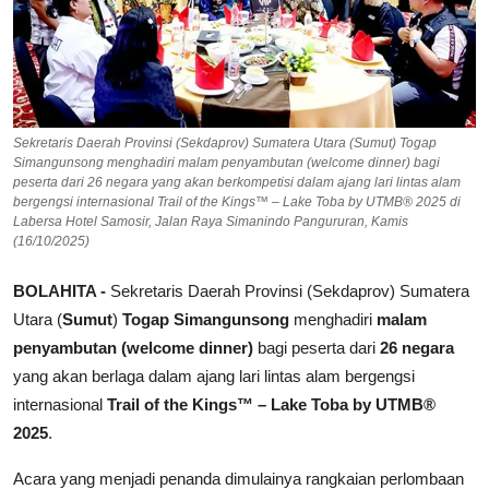
Sekretaris Daerah Provinsi (Sekdaprov) Sumatera Utara (Sumut) Togap
Simangunsong menghadiri malam penyambutan (welcome dinner) bagi
peserta dari 26 negara yang akan berkompetisi dalam ajang lari lintas alam
bergengsi internasional Trail of the Kings™ – Lake Toba by UTMB® 2025 di
Labersa Hotel Samosir, Jalan Raya Simanindo Pangururan, Kamis
(16/10/2025)
BOLAHITA -
Sekretaris Daerah Provinsi (Sekdaprov) Sumatera
Utara (
Sumut
)
Togap Simangunsong
menghadiri
malam
penyambutan (welcome dinner)
bagi peserta dari
26 negara
yang akan berlaga dalam ajang lari lintas alam bergengsi
internasional
Trail of the Kings™ – Lake Toba by UTMB®
2025
.
Acara yang menjadi penanda dimulainya rangkaian perlombaan