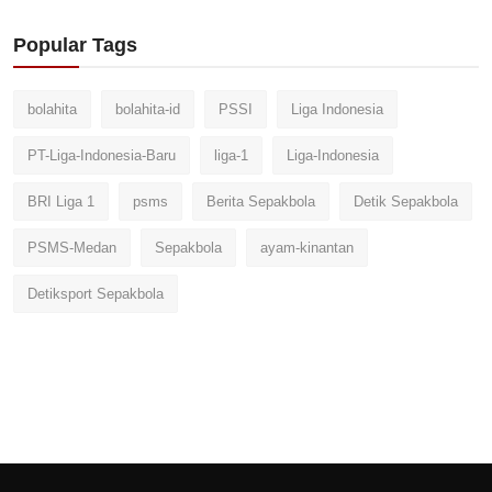
Popular Tags
bolahita
bolahita-id
PSSI
Liga Indonesia
PT-Liga-Indonesia-Baru
liga-1
Liga-Indonesia
BRI Liga 1
psms
Berita Sepakbola
Detik Sepakbola
PSMS-Medan
Sepakbola
ayam-kinantan
Detiksport Sepakbola