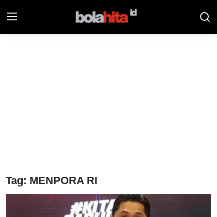
Home
Bolahita
Info Sumut
All Sports
Sepak Bola
Sosok
Tag: MENPORA RI
Futsalhita
Sportainment