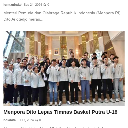
jormanindah
Sep 24, 2024
0
Menteri Pemuda dan Olahraga Republik Indonesia (Menpora RI)
Dito Ariotedjo meras...
Menpora Dito Lepas Timnas Basket Putra U-18
bolahita
Jul 17, 2024
0