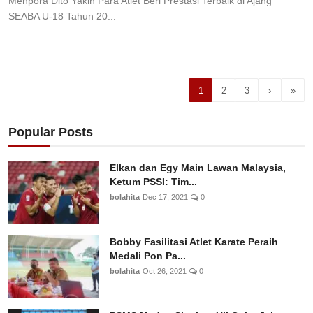
Menpora Dito Yakin Para Atlet Beri Prestasi Terbaik di Ajang
SEABA U-18 Tahun 20...
1
2
3
›
»
Popular Posts
Elkan dan Egy Main Lawan Malaysia,
Ketum PSSI: Tim...
bolahita
Dec 17, 2021
0
Bobby Fasilitasi Atlet Karate Peraih
Medali Pon Pa...
bolahita
Oct 26, 2021
0