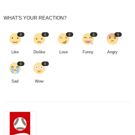
WHAT'S YOUR REACTION?
0
0
0
0
0
Like
Dislike
Love
Funny
Angry
0
0
Sad
Wow