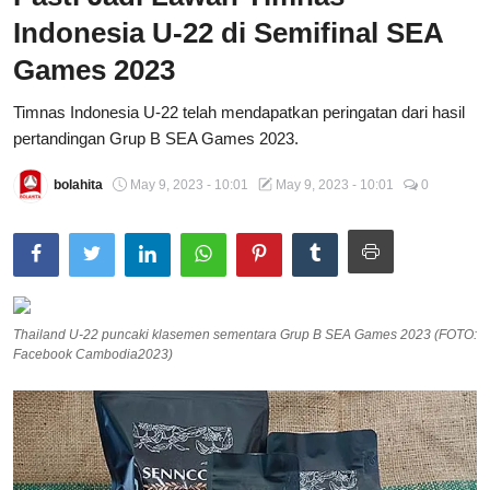
Indonesia U-22 di Semifinal SEA
Total Sports
Games 2023
Contact
Timnas Indonesia U-22 telah mendapatkan peringatan dari hasil
Pedoman Media Siber
pertandingan Grup B SEA Games 2023.
bolahita
May 9, 2023 - 10:01
May 9, 2023 - 10:01
0
Thailand U-22 puncaki klasemen sementara Grup B SEA Games 2023 (FOTO:
Facebook Cambodia2023)