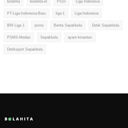
bolahita
bolahita-id
PSSI
Liga Indonesia
PT-Liga-Indonesia-Baru
liga-1
Liga-Indonesia
BRI Liga 1
psms
Berita Sepakbola
Detik Sepakbola
PSMS-Medan
Sepakbola
ayam-kinantan
Detiksport Sepakbola