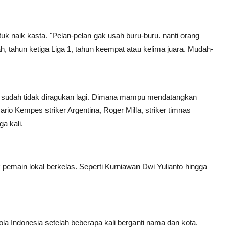
k naik kasta. "Pelan-pelan gak usah buru-buru. nanti orang
ah, tahun ketiga Liga 1, tahun keempat atau kelima juara. Mudah-
sudah tidak diragukan lagi. Dimana mampu mendatangkan
rio Kempes striker Argentina, Roger Milla, striker timnas
a kali.
 pemain lokal berkelas. Seperti Kurniawan Dwi Yulianto hingga
la Indonesia setelah beberapa kali berganti nama dan kota.