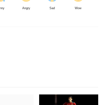
nny
Angry
Sad
Wow