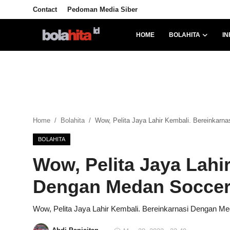
Contact
Pedoman Media Siber
HOME
BOLAHITA
IN
Home
Bolahita
Info Sumut
Home
Bolahita
Wow, Pelita Jaya Lahir Kembali. Bereinkarn
All Sports
BOLAHITA
Sepak Bola
Wow, Pelita Jaya Lahi
Sosok
Dengan Medan Soccer 
Futsalhita
Wow, Pelita Jaya Lahir Kembali. Bereinkarnasi Dengan Me
Sportainment