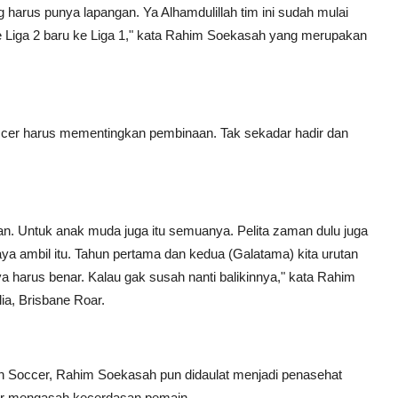
g harus punya lapangan. Ya Alhamdulillah tim ini sudah mulai
 ke Liga 2 baru ke Liga 1," kata Rahim Soekasah yang merupakan
cer harus mementingkan pembinaan. Tak sekadar hadir dan
an. Untuk anak muda juga itu semuanya. Pelita zaman dulu juga
ya ambil itu. Tahun pertama dan kedua (Galatama) kita urutan
a harus benar. Kalau gak susah nanti balikinnya," kata Rahim
ia, Brisbane Roar.
n Soccer, Rahim Soekasah pun didaulat menjadi penasehat
cer mengasah kecerdasan pemain.