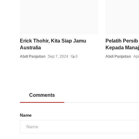
Erick Thohir, Kita Siap Jamu
Pelatih Persib
Australia
Kepada Manaje
Abdi Panjaitan
Sep 7, 2024
0
Abdi Panjaitan
Apr
Comments
Name