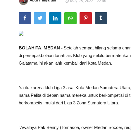
Abdi Panjaitan
May 28, 2022 - 22:49
Total Sports
Contact
Pedoman Media Siber
BOLAHITA, MEDAN -
Setelah sempat hilang selama enam 
di persepakbolaan tanah air. Klub yang selalu bermaterikan
Galatama ini akan lahir kembali dari Kota Medan.
Ya itu karena klub Liga 3 asal Kota Medan Sumatera Uta
nama Pelita di depan nama mereka untuk berkompetisi di 
berkompetisi mulai dari Liga 3 Zona Sumatera Utara.
"Awalnya Pak Benny (Tomasoa, owner Medan Soccer, red) 