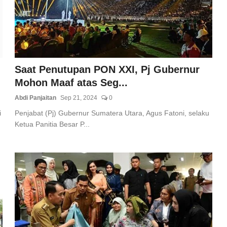
Saat Penutupan PON XXI, Pj Gubernur
Mohon Maaf atas Seg...
Abdi Panjaitan
Sep 21, 2024
0
i
Penjabat (Pj) Gubernur Sumatera Utara, Agus Fatoni, selaku
Ketua Panitia Besar P...