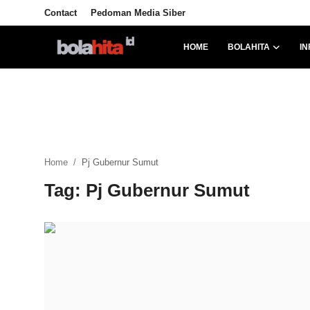
Contact
Pedoman Media Siber
HOME
BOLAHITA
IN
Home
Bolahita
Info Sumut
Home
Pj Gubernur Sumut
All Sports
Tag: Pj Gubernur Sumut
Sepak Bola
Sosok
Futsalhita
Sportainment