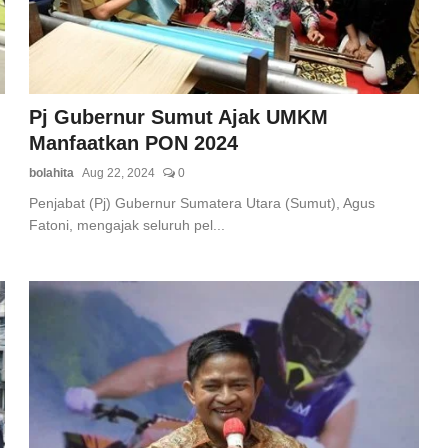
Pj Gubernur Sumut Ajak UMKM
Manfaatkan PON 2024
bolahita
Aug 22, 2024
0
Penjabat (Pj) Gubernur Sumatera Utara (Sumut), Agus
Fatoni, mengajak seluruh pel...