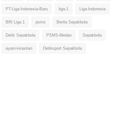
PT-Liga-Indonesia-Baru
liga-1
Liga-Indonesia
BRI Liga 1
psms
Berita Sepakbola
Detik Sepakbola
PSMS-Medan
Sepakbola
ayam-kinantan
Detiksport Sepakbola