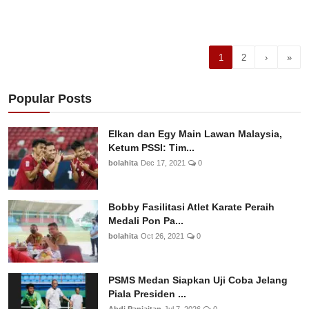
1
2
›
»
Popular Posts
Elkan dan Egy Main Lawan Malaysia,
Ketum PSSI: Tim...
bolahita
Dec 17, 2021
0
Bobby Fasilitasi Atlet Karate Peraih
Medali Pon Pa...
bolahita
Oct 26, 2021
0
PSMS Medan Siapkan Uji Coba Jelang
Piala Presiden ...