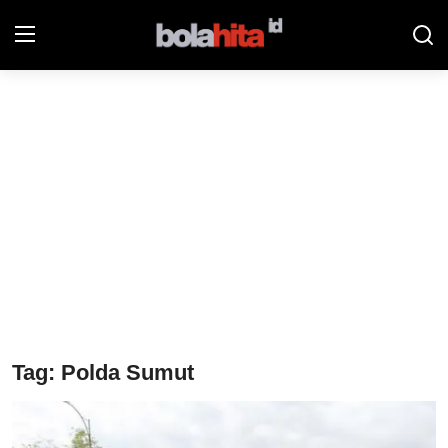
Home
Bolahita
Info Sumut
All Sports
Sepak Bola
Sosok
Tag: Polda Sumut
Futsalhita
Sportainment