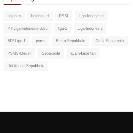
bolahita
bolahita-id
PSSI
Liga Indonesia
PT-Liga-Indonesia-Baru
liga-1
Liga-Indonesia
BRI Liga 1
psms
Berita Sepakbola
Detik Sepakbola
PSMS-Medan
Sepakbola
ayam-kinantan
Detiksport Sepakbola